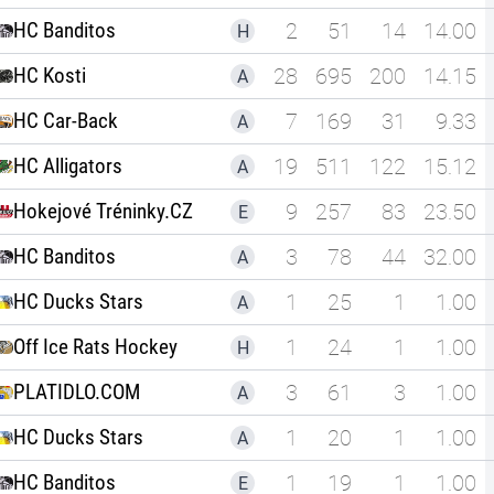
HC Banditos
2
51
14
14.00
H
HC Kosti
28
695
200
14.15
A
HC Car-Back
7
169
31
9.33
A
HC Alligators
19
511
122
15.12
A
Hokejové Tréninky.CZ
9
257
83
23.50
E
HC Banditos
3
78
44
32.00
A
HC Ducks Stars
1
25
1
1.00
A
Off Ice Rats Hockey
1
24
1
1.00
H
PLATIDLO.COM
3
61
3
1.00
A
HC Ducks Stars
1
20
1
1.00
A
HC Banditos
1
19
1
1.00
E