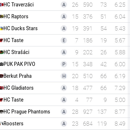
HC Traverzáci
26
590
73
6.25
A
HC Raptors
15
376
51
6.04
A
HC Ducks Stars
19
391
54
5.43
A
HC Taste
7
186
19
5.67
E
HC Strašáci
9
202
26
5.88
A
PUK PAK PIVO
15
348
42
6.00
P
Berkut Praha
20
510
66
6.19
H
HC Gladiators
18
477
66
7.29
A
HC Taste
4
77
9
5.00
A
HC Prague Phantoms
28
927
137
8.77
A
Roosters
23
684
119
8.49
A