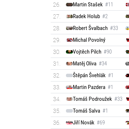
26.
Martin Stašek
#11
27.
Radek Holub
#2
28.
Robert Švalbach
#33
29.
Michal Povolný
30.
Vojtěch Pilch
#90
31.
Matěj Oliva
#34
32.
Štěpán Švehlák
#1
33.
Martin Pazdera
#1
34.
Tomáš Podroužek
#33
35.
Tomáš Salva
#1
36.
Jiří Novák
#69