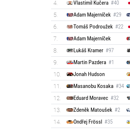
4.
Vlastimil Kučera
#40
5.
Adam Majerníček
#29
6.
Tomáš Podroužek
#22
7.
Adam Majerníček
8.
Lukáš Kramer
#97
9.
Martin Pazdera
#1
10.
Jonah Hudson
11.
Masanobu Kosaka
#34
12.
Eduard Moravec
#32
13.
Zdeněk Matoušek
#2
14.
Ondřej Frössl
#35