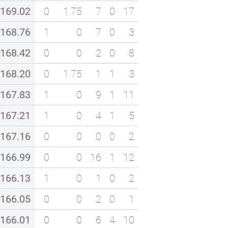
169.02
0
1.75
7
0
17
168.76
1
0
7
0
3
168.42
0
0
2
0
8
168.20
0
1.75
1
1
3
167.83
1
0
9
1
11
167.21
1
0
4
1
5
167.16
0
0
0
0
2
166.99
0
0
16
1
12
166.13
1
0
1
0
2
166.05
0
0
2
0
1
166.01
0
0
6
4
10