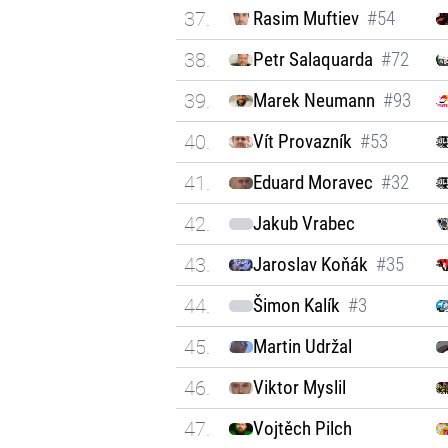
37.
Rasim Muftiev
#54
38.
Petr Salaquarda
#72
39.
Marek Neumann
#93
40.
Vít Provazník
#53
41.
Eduard Moravec
#32
42.
Jakub Vrabec
43.
Jaroslav Koňák
#35
44.
Šimon Kalík
#3
45.
Martin Udržal
46.
Viktor Myslil
47.
Vojtěch Pilch