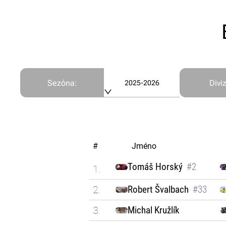
Sezóna
:
Divi
2025-2026
#
Jméno
Tomáš Horský
#2
1.
2.
Robert Švalbach
#33
3.
Michal Kružlík