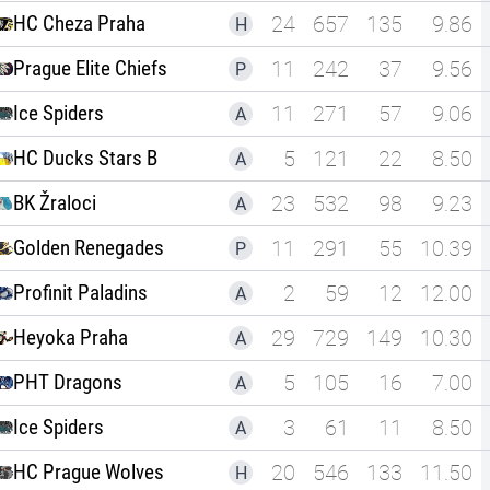
HC Cheza Praha
24
657
135
9.86
H
Prague Elite Chiefs
11
242
37
9.56
P
Ice Spiders
11
271
57
9.06
A
HC Ducks Stars B
5
121
22
8.50
A
BK Žraloci
23
532
98
9.23
A
Golden Renegades
11
291
55
10.39
P
Profinit Paladins
2
59
12
12.00
A
Heyoka Praha
29
729
149
10.30
A
PHT Dragons
5
105
16
7.00
A
Ice Spiders
3
61
11
8.50
A
HC Prague Wolves
20
546
133
11.50
H