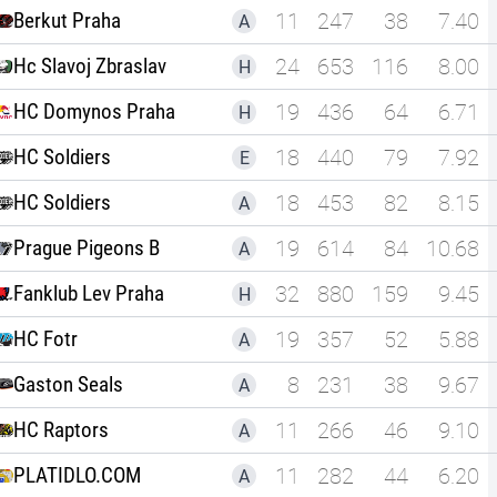
Berkut Praha
11
247
38
7.40
A
Hc Slavoj Zbraslav
24
653
116
8.00
H
HC Domynos Praha
19
436
64
6.71
H
HC Soldiers
18
440
79
7.92
E
HC Soldiers
18
453
82
8.15
A
Prague Pigeons B
19
614
84
10.68
A
Fanklub Lev Praha
32
880
159
9.45
H
HC Fotr
19
357
52
5.88
A
Gaston Seals
8
231
38
9.67
A
HC Raptors
11
266
46
9.10
A
PLATIDLO.COM
11
282
44
6.20
A