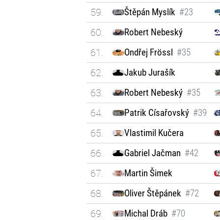
59.
Štěpán Myslík
#23
60.
Robert Nebeský
61.
Ondřej Frössl
#35
62.
Jakub Jurašík
63.
Robert Nebeský
#35
64.
Patrik Císařovský
#39
65.
Vlastimil Kučera
66.
Gabriel Jačman
#42
67.
Martin Šimek
68.
Oliver Štěpánek
#72
69.
Michal Dráb
#70