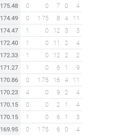
175.48
0
0
7
0
4
174.49
0
1.75
8
4
11
174.47
1
0
12
3
3
172.40
1
0
11
2
4
172.33
1
0
12
2
2
171.27
1
0
6
1
9
170.86
0
1.75
16
4
11
170.23
4
0
9
2
4
170.15
0
0
2
1
4
170.15
1
0
6
1
3
169.95
0
1.75
6
0
4