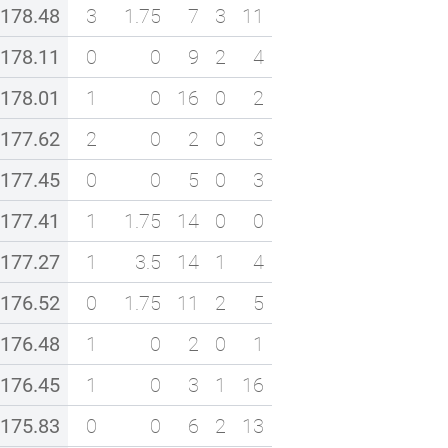
178.48
3
1.75
7
3
11
178.11
0
0
9
2
4
178.01
1
0
16
0
2
177.62
2
0
2
0
3
177.45
0
0
5
0
3
177.41
1
1.75
14
0
0
177.27
1
3.5
14
1
4
176.52
0
1.75
11
2
5
176.48
1
0
2
0
1
176.45
1
0
3
1
16
175.83
0
0
6
2
13