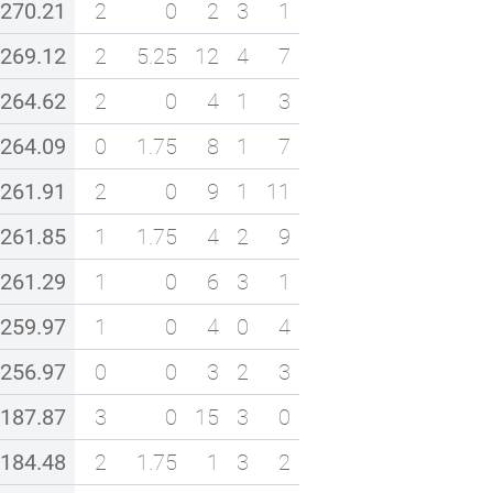
270.21
2
0
2
3
1
269.12
2
5.25
12
4
7
264.62
2
0
4
1
3
264.09
0
1.75
8
1
7
261.91
2
0
9
1
11
261.85
1
1.75
4
2
9
261.29
1
0
6
3
1
259.97
1
0
4
0
4
256.97
0
0
3
2
3
187.87
3
0
15
3
0
184.48
2
1.75
1
3
2