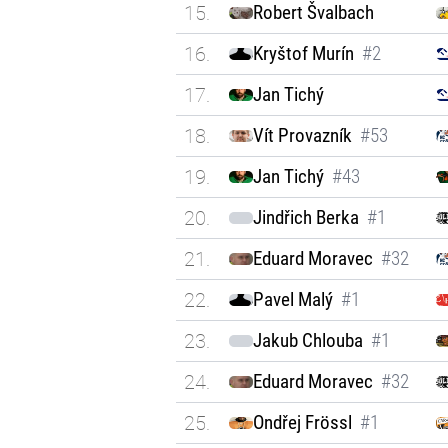
15.
Robert Švalbach
16.
Kryštof Murín
#2
17.
Jan Tichý
18.
Vít Provazník
#53
19.
Jan Tichý
#43
20.
Jindřich Berka
#1
21.
Eduard Moravec
#32
22.
Pavel Malý
#1
23.
Jakub Chlouba
#1
24.
Eduard Moravec
#32
25.
Ondřej Frössl
#1