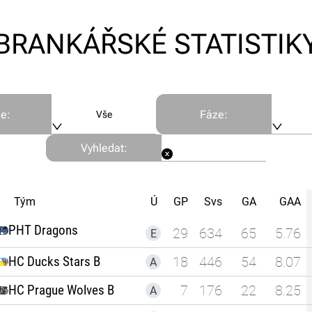
BRANKÁŘSKÉ STATISTIK
ze
:
Fáze
:
Vše
Vyhledat
:
Tým
Ú
GP
Svs
GA
GAA
PHT Dragons
29
634
65
5.76
E
HC Ducks Stars B
18
446
54
8.07
A
HC Prague Wolves B
7
176
22
8.25
A