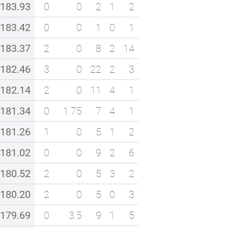
183.93
0
0
2
1
2
183.42
0
0
1
0
1
183.37
2
0
8
2
14
182.46
3
0
22
2
3
182.14
2
0
11
4
1
181.34
0
1.75
7
4
1
181.26
1
0
5
1
2
181.02
0
0
9
2
6
180.52
2
0
5
3
2
180.20
2
0
5
0
3
179.69
0
3.5
9
1
5