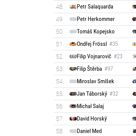
48.
Petr Salaquarda
49.
Petr Herkommer
50.
Tomáš Kopejsko
51.
Ondřej Frössl
#35
52.
Filip Vojnarovič
#23
53.
Filip Štěrba
#97
54.
Miroslav Smíšek
55.
Jan Táborský
#32
56.
Michal Salaj
57.
David Horský
58.
Daniel Med