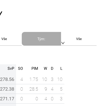
Y
Tým
:
Vše
Vše
SvP
SO
PIM
W
D
L
278.56
4
1.75
10
3
10
272.38
0
28.5
9
4
5
271.17
0
0
4
0
3