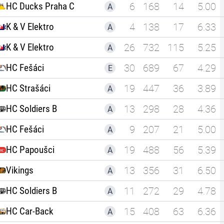
HC Ducks Praha C
6
168
14
5.00
A
K & V Elektro
4
138
17
6.33
A
K & V Elektro
26
732
115
5.25
A
HC Fešáci
30
689
67
4.29
E
HC Strašáci
19
447
36
3.89
A
HC Soldiers B
13
298
28
4.36
A
HC Fešáci
9
207
21
5.00
A
HC Papoušci
19
488
56
5.39
A
Vikings
13
356
31
6.50
A
HC Soldiers B
11
272
29
4.78
A
HC Car-Back
15
408
63
6.36
A