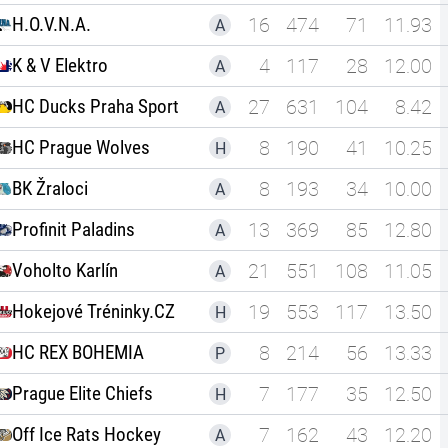
H.O.V.N.A.
16
474
71
11.93
A
K & V Elektro
4
117
28
12.00
A
HC Ducks Praha Sport
27
631
104
8.42
A
HC Prague Wolves
8
190
41
10.25
H
BK Žraloci
8
193
34
10.00
A
Profinit Paladins
13
369
85
12.80
A
Voholto Karlín
21
551
108
11.05
A
Hokejové Tréninky.CZ
19
553
117
13.50
H
HC REX BOHEMIA
8
214
56
13.33
P
Prague Elite Chiefs
7
177
35
12.50
H
Off Ice Rats Hockey
7
162
43
12.20
A