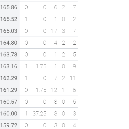
165.86
0
0
6
2
7
165.52
1
0
1
0
2
165.03
0
0
17
3
7
164.80
0
0
4
2
2
163.78
0
0
1
2
5
163.16
1
1.75
1
0
9
162.29
1
0
7
2
11
161.29
0
1.75
12
1
6
160.57
0
0
3
0
5
160.00
1
37.25
3
0
3
159.72
0
0
3
0
4