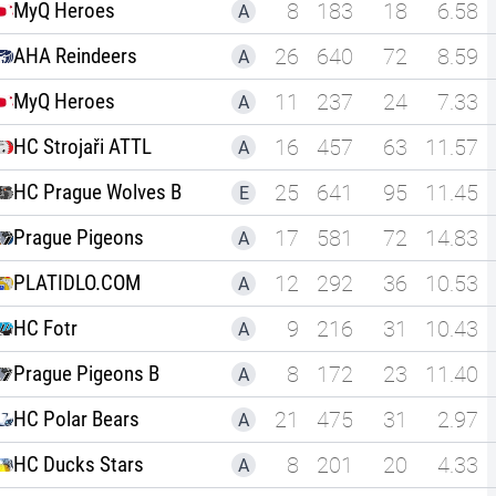
MyQ Heroes
8
183
18
6.58
A
AHA Reindeers
26
640
72
8.59
A
MyQ Heroes
11
237
24
7.33
A
HC Strojaři ATTL
16
457
63
11.57
A
HC Prague Wolves B
25
641
95
11.45
E
Prague Pigeons
17
581
72
14.83
A
PLATIDLO.COM
12
292
36
10.53
A
HC Fotr
9
216
31
10.43
A
Prague Pigeons B
8
172
23
11.40
A
HC Polar Bears
21
475
31
2.97
A
HC Ducks Stars
8
201
20
4.33
A