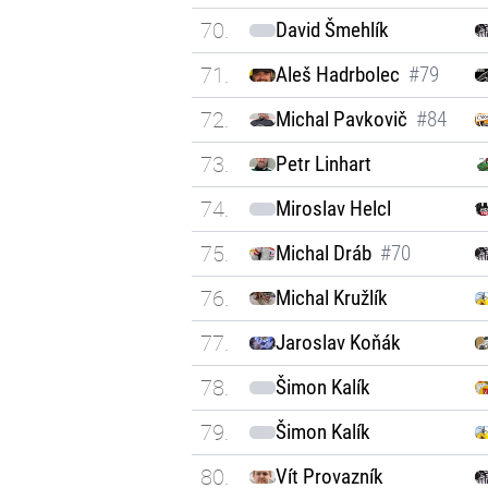
70.
David Šmehlík
71.
Aleš Hadrbolec
#79
72.
Michal Pavkovič
#84
73.
Petr Linhart
74.
Miroslav Helcl
75.
Michal Dráb
#70
76.
Michal Kružlík
77.
Jaroslav Koňák
78.
Šimon Kalík
79.
Šimon Kalík
80.
Vít Provazník